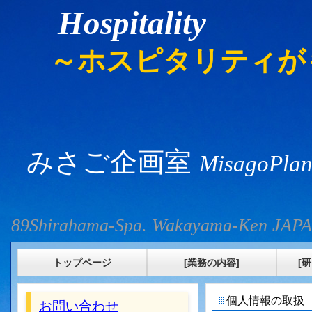
Hospitality
～ホスピタリティが
みさご企画室
MisagoPlan
89Shirahama-Spa. Wakayama-Ken JAP
トップページ
[業務の内容]
[
個人情報の取扱
お問い合わせ