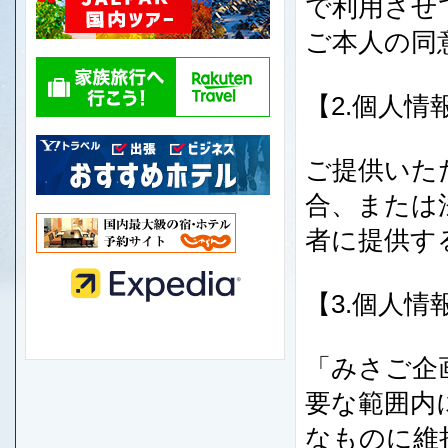
で利用させ
ご本人の同
【2.個人
ご提供いた
合、または
者に提供す
【3.個人
「みさご企
要な範囲内
なものに維