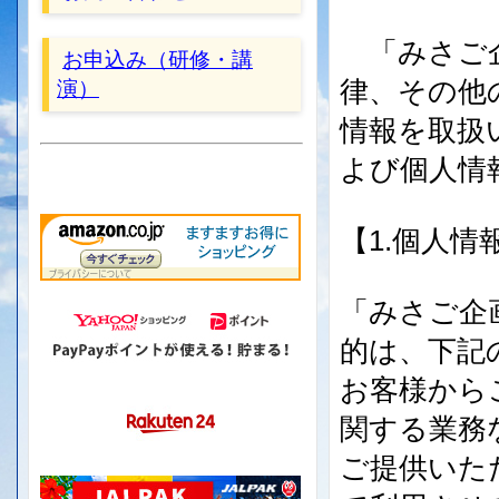
「みさご企
お申込み（研修・講
律、その他
演）
情報を取扱
よび個人情
【1.個人
「みさご企
的は、下記
お客様から
関する業務
ご提供いた